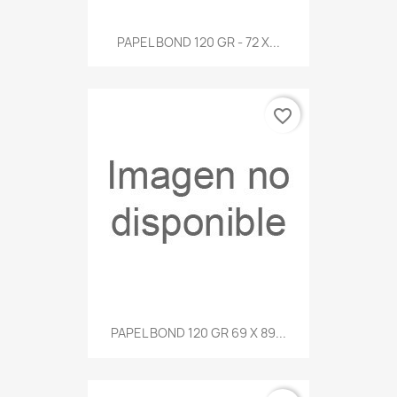
PAPEL BOND 120 GR - 72 X...
favorite_border
PAPEL BOND 120 GR 69 X 89...