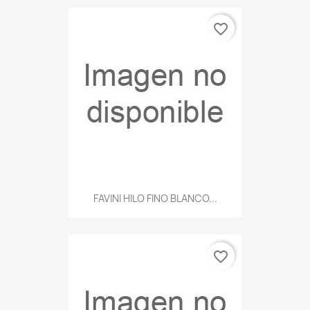
favorite_border
FAVINI HILO FINO BLANCO...
favorite_border