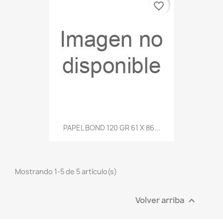
favorite_border
PAPEL BOND 120 GR 61 X 86...
Mostrando 1-5 de 5 artículo(s)
Volver arriba
