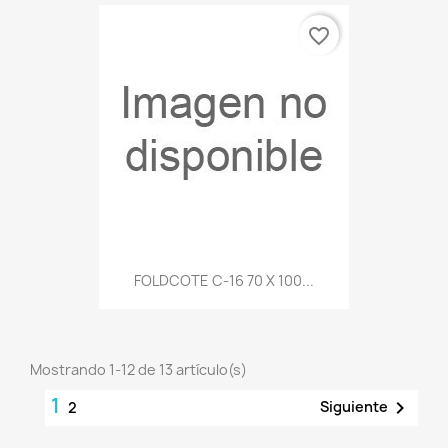
favorite_border
FOLDCOTE C-16 70 X 100...
Mostrando 1-12 de 13 artículo(s)
1

Siguiente
2