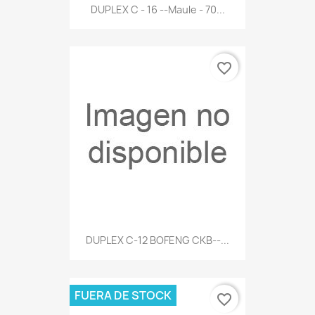
DUPLEX C - 16 --Maule - 70...
favorite_border
DUPLEX C-12 BOFENG CKB--...
FUERA DE STOCK
favorite_border