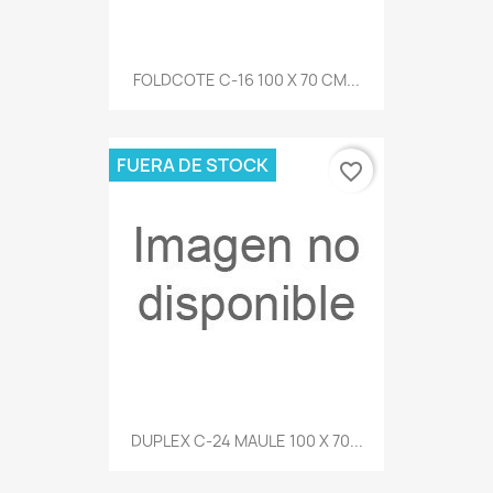
FOLDCOTE C-16 100 X 70 CM...
FUERA DE STOCK
favorite_border
DUPLEX C-24 MAULE 100 X 70...