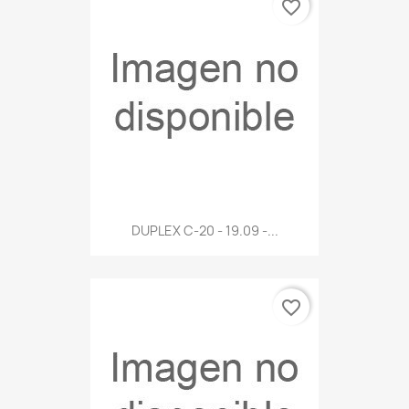
favorite_border
DUPLEX C-20 - 19.09 -...
favorite_border