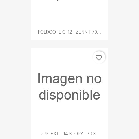
FOLDCOTE C-12 - ZENNIT 70...
favorite_border
DUPLEX C- 14 STORA - 70 X...