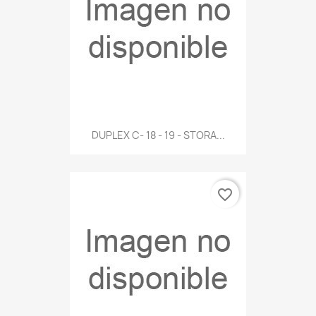
DUPLEX C- 18 - 19 - STORA...
favorite_border