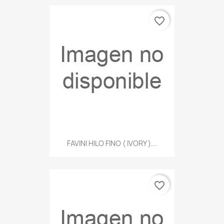
favorite_border
FAVINI HILO FINO ( IVORY )...
favorite_border