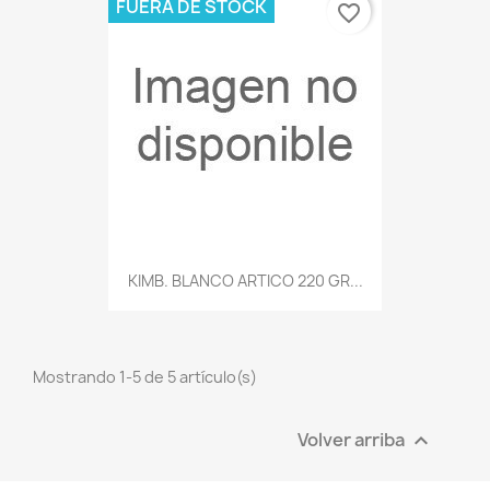
FUERA DE STOCK
favorite_border
KIMB. BLANCO ARTICO 220 GR...
Mostrando 1-5 de 5 artículo(s)
Volver arriba
