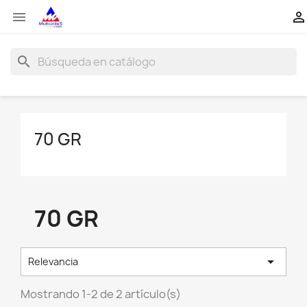


search
70 GR
70 GR

Relevancia
Mostrando 1-2 de 2 artículo(s)