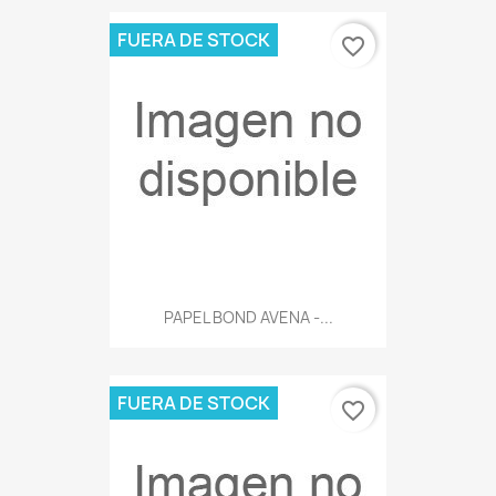
FUERA DE STOCK
favorite_border
PAPEL BOND AVENA -...
FUERA DE STOCK
favorite_border