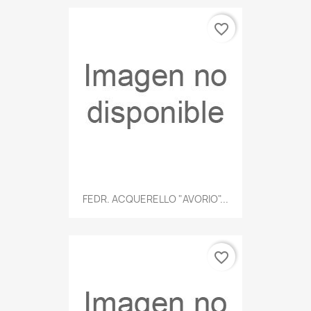
favorite_border
FEDR. ACQUERELLO "AVORIO"...
favorite_border