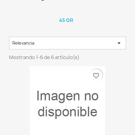
45 GR

Relevancia
Mostrando 1-6 de 6 artículo(s)
favorite_border