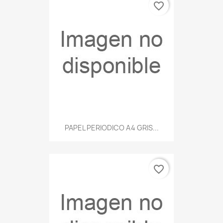
favorite_border
PAPEL PERIODICO A4 GRIS...
favorite_border