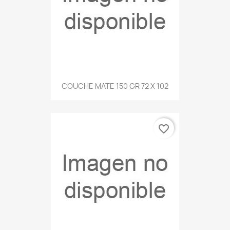
COUCHE MATE 150 GR 72 X 102
favorite_border