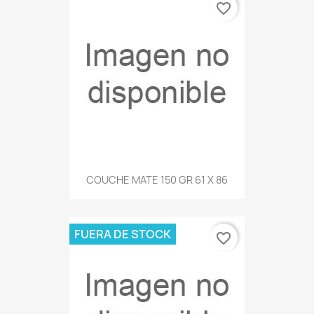
favorite_border
COUCHE MATE 150 GR 61 X 86
FUERA DE STOCK
favorite_border